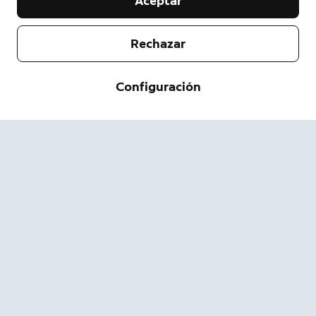
Aceptar
Rechazar
Empresa
Servicio de asistencia
Configuración
Acerca de nosotros
Prensa
Envío y devolución
Cambiar
Términos de servicio
Estado del pedido
Información de seguridad
Ayuda
Privacidad
Descarga la App
Seguridad
Accesibilidad
Ofertas de Empleo
Sitio de estado de Ring
Garantía