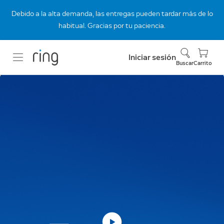
Debido a la alta demanda, las entregas pueden tardar más de lo
habitual. Gracias por tu paciencia.
Iniciar sesión
Buscar
Carrito
Videotimbres
rediseñados.
Máxima nitidez.
Te presentamos la línea rediseñada de
videotimbres de Ring, con tecnología Retinal
2K y 4K.
Comprar