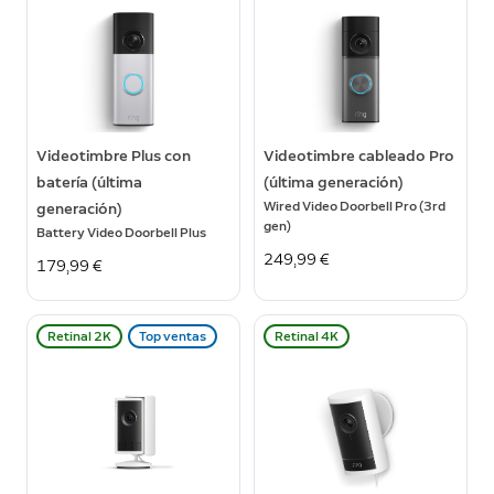
Videotimbre Plus con
Videotimbre cableado Pro
batería (última
(última generación)
Wired Video Doorbell Pro (3rd
generación)
gen)
Battery Video Doorbell Plus
249,99 €
179,99 €
Retinal 2K
Top ventas
Retinal 4K