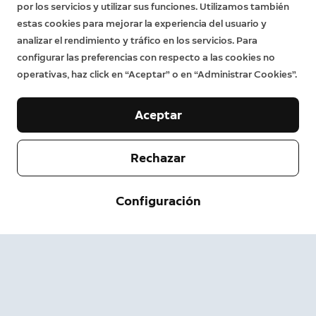
por los servicios y utilizar sus funciones. Utilizamos también
estas cookies para mejorar la experiencia del usuario y
analizar el rendimiento y tráfico en los servicios. Para
configurar las preferencias con respecto a las cookies no
operativas, haz click en “Aceptar” o en “Administrar Cookies”.
Aceptar
Rechazar
Empresa
Servicio de asistencia
Configuración
Acerca de nosotros
Prensa
Envío y devolución
Cambiar
Términos de servicio
Estado del pedido
Información de seguridad
Ayuda
Privacidad