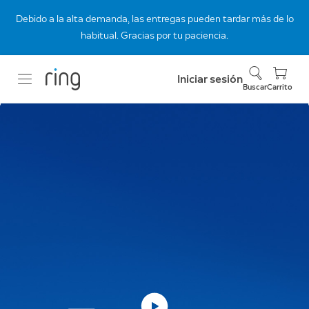
Debido a la alta demanda, las entregas pueden tardar más de lo
habitual. Gracias por tu paciencia.
Iniciar sesión
Buscar
Carrito
Videotimbres
rediseñados.
Máxima nitidez.
Te presentamos la línea rediseñada de
videotimbres de Ring, con tecnología Retinal
2K y 4K.
Comprar