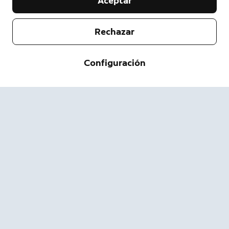
Aceptar
Rechazar
Empresa
Servicio de asistencia
Configuración
Acerca de nosotros
Prensa
Envío y devolución
Cambiar
Términos de servicio
Estado del pedido
Información de seguridad
Ayuda
Privacidad
Descarga la App
Seguridad
Accesibilidad
Ofertas de Empleo
Sitio de estado de Ring
Garantía