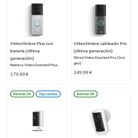
Videotimbre Plus con
Videotimbre cableado Pro
batería (última
(última generación)
Wired Video Doorbell Pro (3rd
generación)
gen)
Battery Video Doorbell Plus
249,99 €
179,99 €
Retinal 2K
Top ventas
Retinal 4K