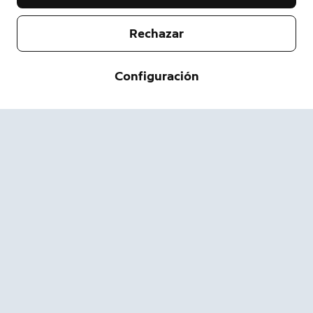
Rechazar
Empresa
Configuración
Servicio de asistencia
Acerca de nosotros
Prensa
Envío y devolución
Cambiar
Términos de servicio
Estado del pedido
Información de seguridad
Ayuda
Privacidad
Descarga la App
Seguridad
Accesibilidad
Ofertas de Empleo
Sitio de estado de Ring
Garantía