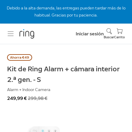
Debido a la alta demanda, las entregas pueden tardar más de lo
habitual. Gracias por tu paciencia.
Iniciar sesión
Buscar
Carrito
Ahorra €49
Kit de Ring Alarm + cámara interior
2.ª gen. - S
Alarm + Indoor Camera
Ahora
249,99 €
Antes
299,98 €