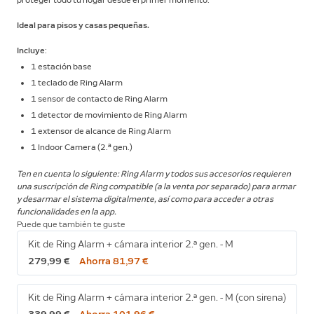
proteger todo tu hogar desde el primer momento.
Ideal para pisos y casas pequeñas.
Incluye
:
1 estación base
1 teclado de Ring Alarm
1 sensor de contacto de Ring Alarm
1 detector de movimiento de Ring Alarm
1 extensor de alcance de Ring Alarm
1 Indoor Camera (2.ª gen.)
Ten en cuenta lo siguiente: Ring Alarm y todos sus accesorios requieren
una suscripción de Ring compatible (a la venta por separado) para armar
y desarmar el sistema digitalmente, así como para acceder a otras
funcionalidades en la app.
Puede que también te guste
Kit de Ring Alarm + cámara interior 2.ª gen. - M
279,99 €
Ahorra 81,97 €
Kit de Ring Alarm + cámara interior 2.ª gen. - M (con sirena)