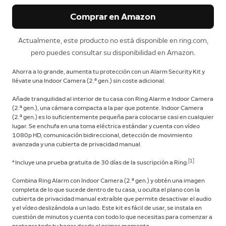
Comprar en Amazon
Actualmente, este producto no está disponible en ring.com,
pero puedes consultar su disponibilidad en Amazon.
Ahorra a lo grande, aumenta tu protección con un Alarm Security Kit y
llévate una Indoor Camera (2.ª gen.) sin coste adicional.
Añade tranquilidad al interior de tu casa con Ring Alarm e Indoor Camera
(2.ª gen.), una cámara compacta a la par que potente. Indoor Camera
(2.ª gen.) es lo suficientemente pequeña para colocarse casi en cualquier
lugar. Se enchufa en una toma eléctrica estándar y cuenta con vídeo
1080p HD, comunicación bidireccional, detección de movimiento
avanzada y una cubierta de privacidad manual.
[1]
* Incluye una prueba gratuita de 30 días de la suscripción a Ring.
Combina Ring Alarm con Indoor Camera (2.ª gen.) y obtén una imagen
completa de lo que sucede dentro de tu casa, u oculta el plano con la
cubierta de privacidad manual extraíble que permite desactivar el audio
y el vídeo deslizándola a un lado. Este kit es fácil de usar, se instala en
cuestión de minutos y cuenta con todo lo que necesitas para comenzar a