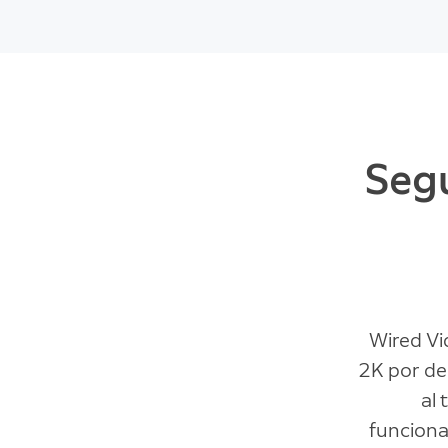
Segu
Wired Vid
2K por de
al 
funciona