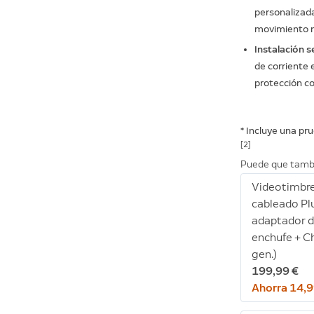
personalizada
movimiento m
Instalación se
de corriente 
protección c
* Incluye una pru
[2]
Puede que tamb
Videotimbr
cableado Pl
adaptador 
enchufe + C
gen.)
199,99 €
Ahorra 14,9