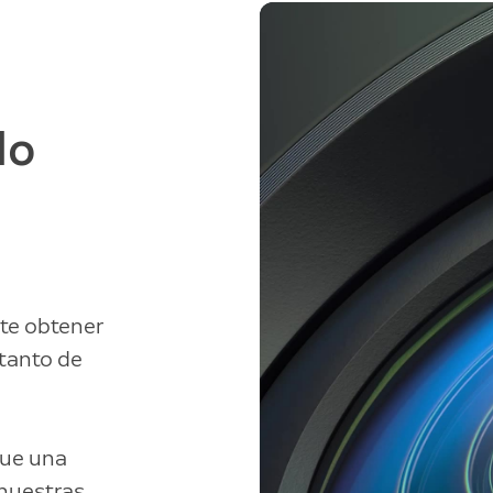
do
ite obtener
 tanto de
ue una
 nuestras