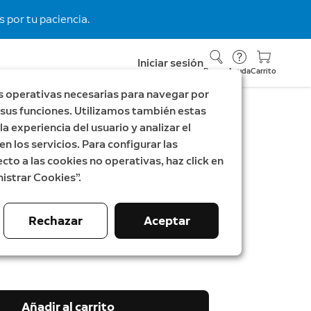
 por tu paciencia.
Iniciar sesión
Buscar
Ayuda
Carrito
s operativas necesarias para navegar por
ar sus funciones. Utilizamos también estas
a experiencia del usuario y analizar el
en los servicios. Para configurar las
mbre cableado Plus con
cto a las cookies no operativas, haz click en
istrar Cookies”.
or de enchufe
oorbell Plus
Rechazar
Aceptar
Añadir al carrito