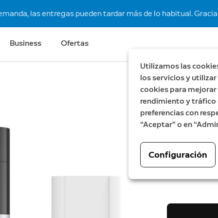
demanda, las entregas pueden tardar más de lo habitual. Gracias
Business
Ofertas
Utilizamos las cookie
los servicios y utiliz
cookies para mejorar l
Retinal 2K
rendimiento y tráfico 
Videoti
preferencias con respe
“Aceptar” o en “Admin
adaptad
Wired Video D
Configuración
179,99 €