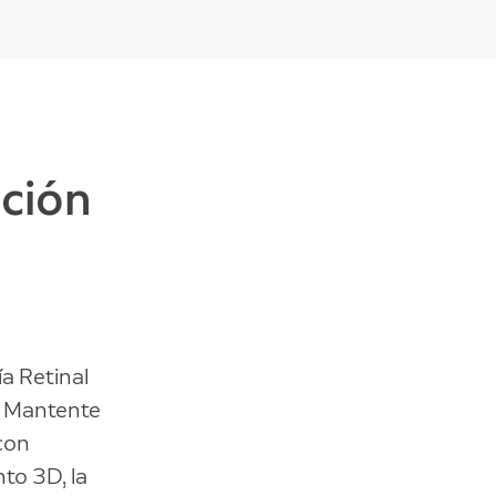
ación
ía Retinal
. Mantente
 con
to 3D, la