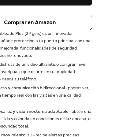
Comprar en Amazon
ableado Plus (2.ª gen.) es un innovador
añade protección a tu puerta principal con una
 mejorada, funcionalidades de seguridad
diseño renovado.
 disfruta de un vídeo ultranítido con gran nivel
 averigua lo que ocurre en tu propiedad
 desde tu teléfono.
ecto y comunicación bidireccional
- podrás ver,
n tiempo real con las visitas en una calidad
oca luz y visión nocturna adaptable
- obtén una
tida y colorida en condiciones de luz encasa, o
oscuridad total.
e movimiento 3D
- recibe alertas precisas