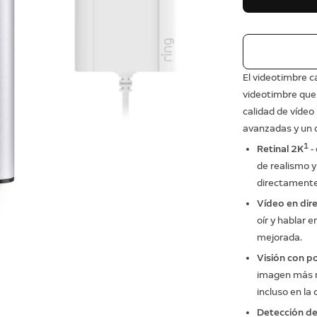
El videotimbre c
videotimbre que 
calidad de vídeo
avanzadas y un 
1
Retinal 2K
-
de realismo y
directamente
Vídeo en dir
oír y hablar e
mejorada.
Visión con p
imagen más ní
incluso en la 
Detección d