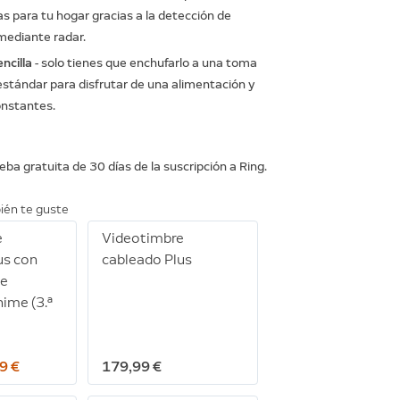
s para tu hogar gracias a la detección de
ediante radar.
ncilla
- solo tienes que enchufarlo a una toma
estándar para disfrutar de una alimentación y
onstantes.
eba gratuita de 30 días de la suscripción a Ring.
ién te guste
e
Videotimbre
us con
cableado Plus
de
hime (3.ª
9 €
179,99 €