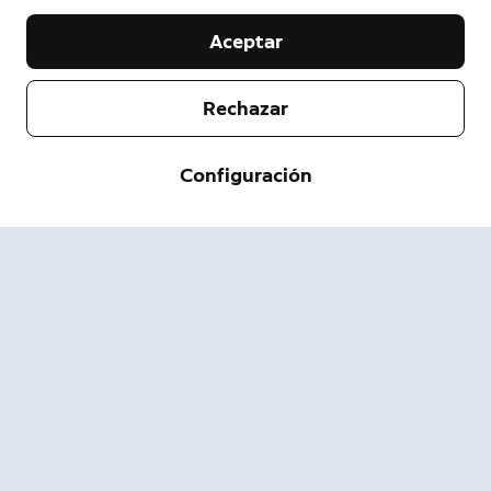
Aceptar
Rechazar
Empresa
Servicio de asistencia
Configuración
Acerca de nosotros
Prensa
Envío y devolución
Cambiar
Términos de servicio
Estado del pedido
Información de seguridad
Ayuda
Privacidad
Descarga la App
Seguridad
Accesibilidad
Ofertas de Empleo
Sitio de estado de Ring